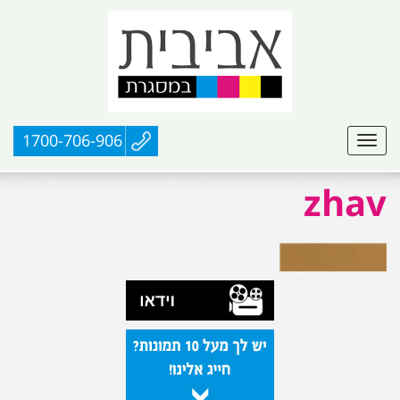
1700-706-906
zhav