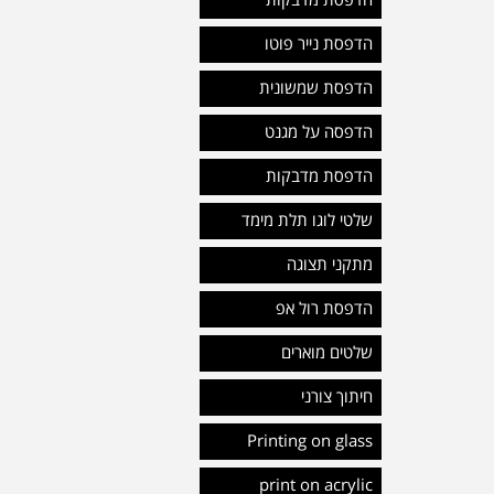
הדפסת מדבקות
הדפסת נייר פוטו
הדפסת שמשונית
הדפסה על מגנט
הדפסת מדבקות
שלטי לוגו תלת מימד
מתקני תצוגה
הדפסת רול אפ
שלטים מוארים
חיתוך צורני
Printing on glass
print on acrylic