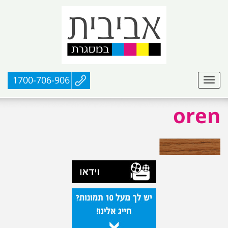
1700-706-906
oren