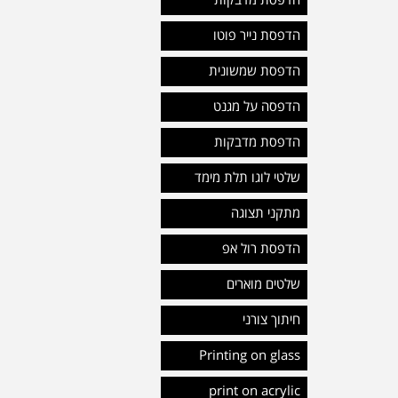
הדפסת מדבקות
הדפסת נייר פוטו
הדפסת שמשונית
הדפסה על מגנט
הדפסת מדבקות
שלטי לוגו תלת מימד
מתקני תצוגה
הדפסת רול אפ
שלטים מוארים
חיתוך צורני
Printing on glass
print on acrylic