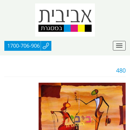
1700-706-906
480