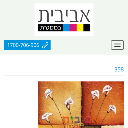
1700-706-906
358