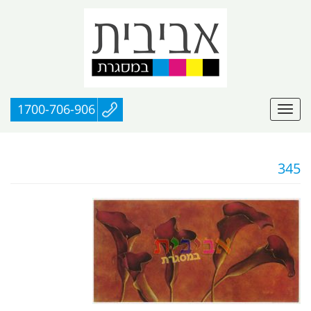
1700-706-906
345