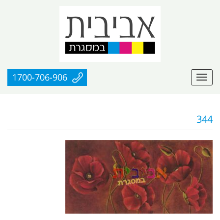
1700-706-906
344