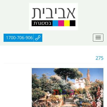
1700-706-906
275