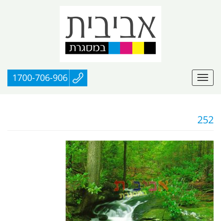
1700-706-906
252