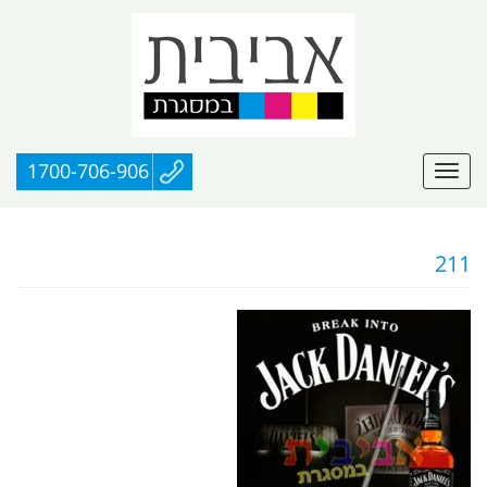
1700-706-906
211