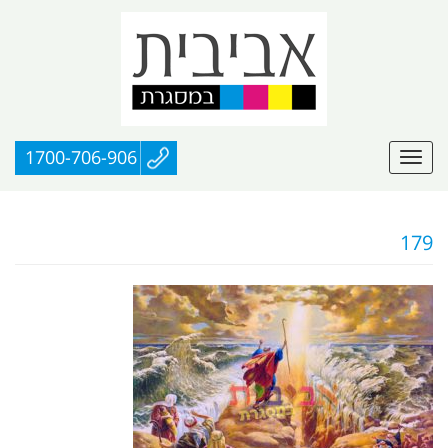
1700-706-906
179