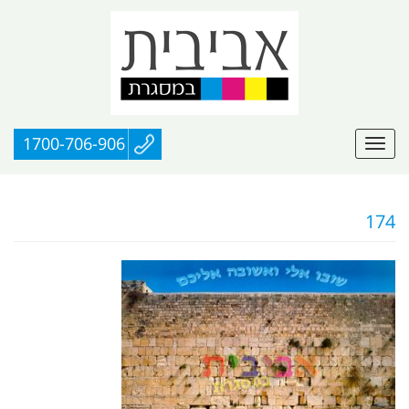
1700-706-906
174