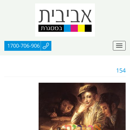
1700-706-906
154