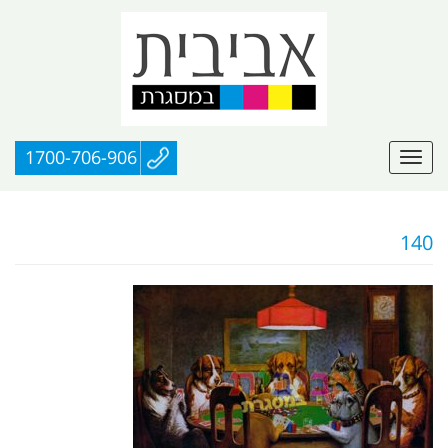
1700-706-906
140