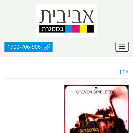
1700-706-906
118