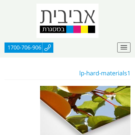
1700-706-906
lp-hard-materials1