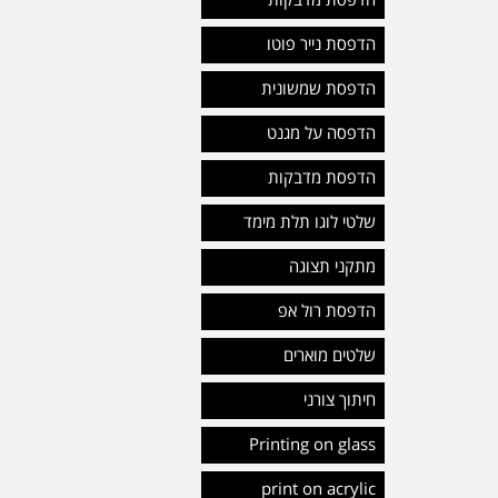
הדפסת מדבקות
הדפסת נייר פוטו
הדפסת שמשונית
הדפסה על מגנט
הדפסת מדבקות
שלטי לוגו תלת מימד
מתקני תצוגה
הדפסת רול אפ
שלטים מוארים
חיתוך צורני
Printing on glass
print on acrylic