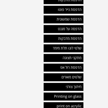
הדפסת מדבקות
הדפסת נייר פוטו
הדפסת שמשונית
הדפסה על מגנט
הדפסת מדבקות
שלטי לוגו תלת מימד
מתקני תצוגה
הדפסת רול אפ
שלטים מוארים
חיתוך צורני
Printing on glass
print on acrylic