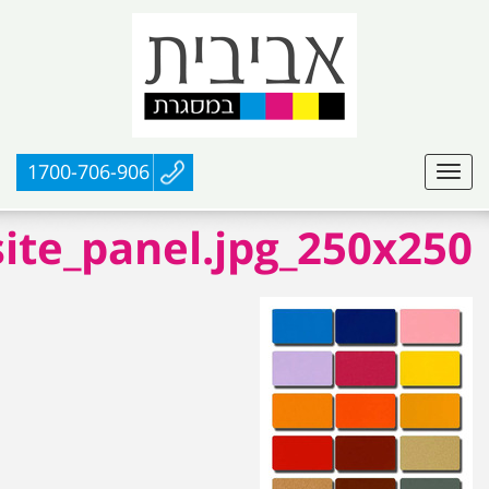
1700-706-906
te_panel.jpg_250x250