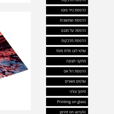
הדפסת מדבקות
הדפסת נייר פוטו
הדפסת שמשונית
הדפסה על מגנט
הדפסת מדבקות
שלטי לוגו תלת מימד
מתקני תצוגה
הדפסת רול אפ
שלטים מוארים
חיתוך צורני
Printing on glass
print on acrylic