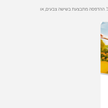
רוחב של 162 ס"מ ובאורך לא מוגבל. ההדפסה מתבצעת בשישה צבעים, או