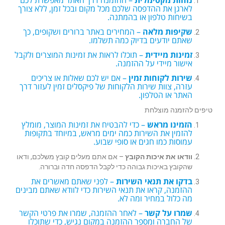
נוחות מקסימלית
– ההזמנה דרך האתר מאפשרת לכם
לארגן את ההדפסה שלכם מכל מקום ובכל זמן, ללא צורך
בשיחות טלפון או בהמתנה.
שקיפות מלאה
– המחירים באתר ברורים ושקופים, כך
שאתם יודעים בדיוק כמה תשלמו.
זמינות מיידית
– תוכלו לראות את זמינות המוצרים ולקבל
אישור מיידי על ההזמנה.
שירות לקוחות זמין
– אם יש לכם שאלות או צריכים
עזרה, צוות שירות הלקוחות של פיקסלים זמין לעזור דרך
האתר או הטלפון.
טיפים להזמנה מוצלחת
הזמינו מראש
– כדי להבטיח את זמינות המוצר, מומלץ
להזמין את השירות כמה ימים מראש, במיוחד בתקופות
עמוסות כמו חגים או סופי שבוע.
וודאו את איכות הקובץ
– אם אתם מעלים קובץ משלכם, ודאו
שהקובץ באיכות גבוהה כדי לקבל הדפסה חדה וברורה.
בדקו את תנאי השירות
– לפני שאתם מאשרים את
ההזמנה, קראו את תנאי השירות כדי לוודא שאתם מבינים
מה כלול במחיר ומה לא.
שמרו על קשר
– לאחר ההזמנה, שמרו את פרטי הקשר
של החברה ומספר ההזמנה במקום נגיש, כדי שתוכלו