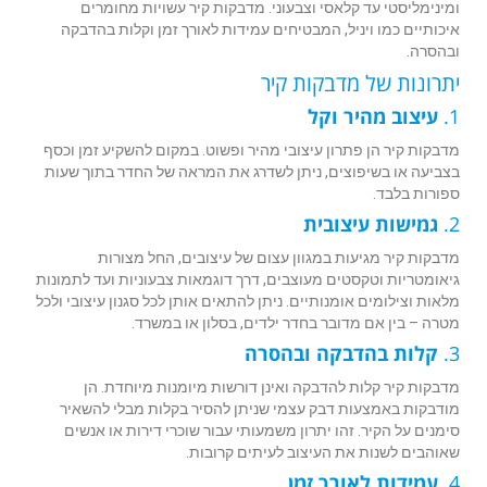
ומינימליסטי עד קלאסי וצבעוני. מדבקות קיר עשויות מחומרים
איכותיים כמו ויניל, המבטיחים עמידות לאורך זמן וקלות בהדבקה
ובהסרה.
יתרונות של מדבקות קיר
1.
עיצוב מהיר וקל
מדבקות קיר הן פתרון עיצובי מהיר ופשוט. במקום להשקיע זמן וכסף
בצביעה או בשיפוצים, ניתן לשדרג את המראה של החדר בתוך שעות
ספורות בלבד.
2.
גמישות עיצובית
מדבקות קיר מגיעות במגוון עצום של עיצובים, החל מצורות
גיאומטריות וטקסטים מעוצבים, דרך דוגמאות צבעוניות ועד לתמונות
מלאות וצילומים אומנותיים. ניתן להתאים אותן לכל סגנון עיצובי ולכל
מטרה – בין אם מדובר בחדר ילדים, בסלון או במשרד.
3.
קלות בהדבקה ובהסרה
מדבקות קיר קלות להדבקה ואינן דורשות מיומנות מיוחדת. הן
מודבקות באמצעות דבק עצמי שניתן להסיר בקלות מבלי להשאיר
סימנים על הקיר. זהו יתרון משמעותי עבור שוכרי דירות או אנשים
שאוהבים לשנות את העיצוב לעיתים קרובות.
4.
עמידות לאורך זמן