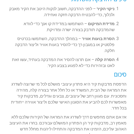
ניקוי הקיר
– לפני ההדבקה, חשוב לנקות היטב את הקיר מאבק
ולכלוך, כדי להבטיח הדבקה חזקה ואחידה.
מדידת המיקום
– השתמשו במדידת קו אנך כדי לוודא
שהמדבקה תודבק בצורה ישרה ומדויקת.
הסרת בועות אוויר
– במהלך ההדבקה, השתמשו בכרטיס
פלסטיק או במגבון רך כדי להסיר בועות אוויר וליצור הדבקה
חלקה.
הסרה קלה
– אם תרצו להסיר את המדבקה בעתיד, עשו זאת
לאט ובזהירות כדי לא לפגוע בצבע הקיר.
סיכום
הדפסת מדבקות קיר היא פתרון עיצובי מושלם לכל מי שרוצה לשדרג
את המראה של הבית, המשרד או כל חלל אחר בצורה קלה, מהירה
וחסכונית. עם מגוון רחב של עיצובים, צבעים וגדלים, מדבקות קיר
מאפשרות לכם להביע את הסגנון האישי שלכם וליצור אווירה ייחודית
בכל חדר.
אז אם אתם מחפשים דרך לשדרג את המראה של הקירות שלכם ללא
מאמץ רב, מדבקות קיר הן הפתרון המושלם עבורכם. בחרו את העיצוב
האהוב עליכם, הזמינו את המדבקה והתחילו ליהנות מחלל חדש