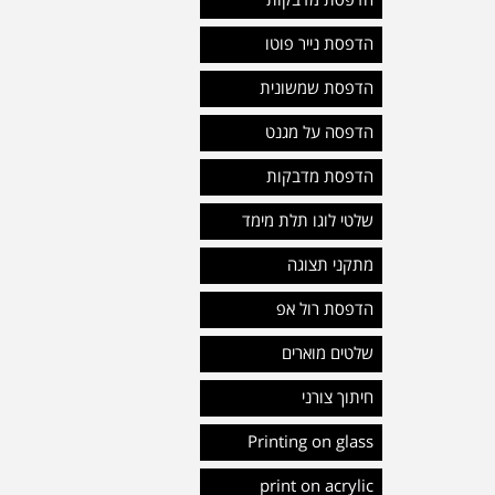
הדפסת מדבקות
הדפסת נייר פוטו
הדפסת שמשונית
הדפסה על מגנט
הדפסת מדבקות
שלטי לוגו תלת מימד
מתקני תצוגה
הדפסת רול אפ
שלטים מוארים
חיתוך צורני
Printing on glass
print on acrylic