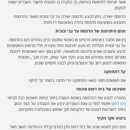
אשר תורמת לתחושת בטיחות, כך במקרה בו הזכוכית תישבר השברים ישארו
דבוקים.
הדפסה ישירה: ניתן לבצע הדפסה ישירה על גבי זכוכית כאשר ההדפסה
תתבצע באמצעות מדפסת גדולה באמצעות דיו מיוחד.
מהם היתרונות של הדפסה על גבי זכוכית
בין אם מדובר באנשים פרטיים או באנשי עסקים רבים בוחרים כיום בהדפסה
על גבי זכוכית הכוללת לא מעט יתרונות החל מיצירת חלל מרשים והאפשרות
לבצע עיצובים שונים וליהנות מהתוצאה. יתרון נוסף הוא האפשרות ליהנות
ממרחב פתוח המדגיש את צבע הקיר ויוצר עומק. יתרה מכך , הזכוכית
מתאימה למגוון רחב של עיצובים וניתן לבצע חיפויים שונים.
קל לתחזוקה
אם חששתם מפני נושא התחזוקה הרי מדובר בחומר קל לניקוי.
חשיבתו של בית דפוס איכותי
במטרה לבצע את ההדפסה באיכות הטובה ביותר קיימת חשיבות רבה לבחור
בית דפוס
איכותי למדי בו צוות העובדים יבצע את העבודה על הצד הטוב
ביותר לשביעות רצונם של הלקוחות תוך שימוש בטכנולוגיה מתקדמת.
ביצוע סקר מקיף
כיום ניתן למצוא שפע של בתי דפוס ולכן בטרם קבלת ההחלטה חשוב מאד