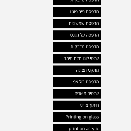
הדפסת מדבקות
הדפסת נייר פוטו
הדפסת שמשונית
הדפסה על מגנט
הדפסת מדבקות
שלטי לוגו תלת מימד
מתקני תצוגה
הדפסת רול אפ
שלטים מוארים
חיתוך צורני
Printing on glass
print on acrylic